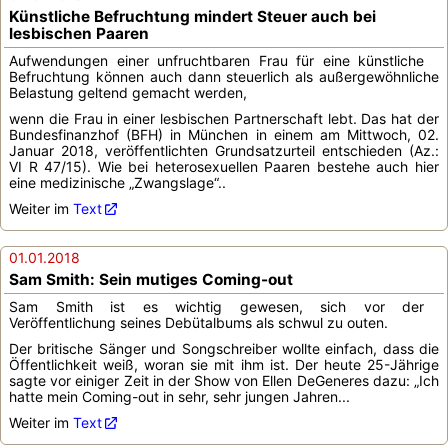
Künstliche Befruchtung mindert Steuer auch bei
lesbischen Paaren
Aufwendungen einer unfruchtbaren Frau für eine künstliche
Befruchtung können auch dann steuerlich als außergewöhnliche
Belastung geltend gemacht werden,
wenn die Frau in einer lesbischen Partnerschaft lebt. Das hat der
Bundesfinanzhof (BFH) in München in einem am Mittwoch, 02.
Januar 2018, veröffentlichten Grundsatzurteil entschieden (Az.:
VI R 47/15). Wie bei heterosexuellen Paaren bestehe auch hier
eine medizinische „Zwangslage“..
Weiter im
Text
01.01.2018
Sam Smith: Sein mutiges Coming-out
Sam Smith ist es wichtig gewesen, sich vor der
Veröffentlichung seines Debütalbums als schwul zu outen.
Der britische Sänger und Songschreiber wollte einfach, dass die
Öffentlichkeit weiß, woran sie mit ihm ist. Der heute 25-Jährige
sagte vor einiger Zeit in der Show von Ellen DeGeneres dazu: „Ich
hatte mein Coming-out in sehr, sehr jungen Jahren...
Weiter im
Text