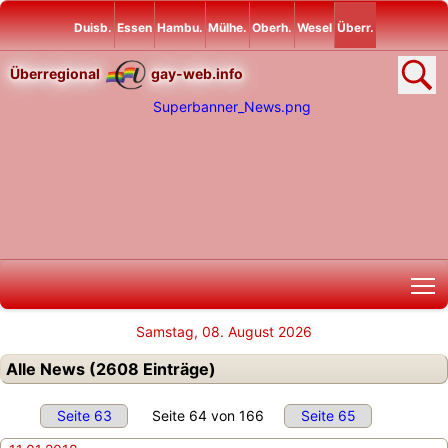
Duisb.
Essen
Hambu.
Mülhe.
Oberh.
Wesel
Überr.
Überregional
gay-web.info
T
Samstag, 08. August 2026
Alle News (2608 Einträge)
Seite 63
Seite 64 von 166
Seite 65