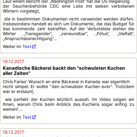
Laut einem Bericht der „Washington Post“ hat die US-Regierung
der Seuchenbehörde CDC eine Liste mit sieben verbotenen
Wörtern vorgelegt,
die in bestimmten Dokumenten nicht verwendet werden dürfen.
Insbesondere handelt es sich um Dokumente, die das Budget für
das kommende Jahr betreffen. Auf der Verbotsliste stehen die
Wörter „Transgender“, „verwundbar“, „Fötus“, „Vielfalt“,
„Anspruchsberechtigung“...
Weiter im
Text
19.12.2017
Kanadische Bäckerei backt den "schwulsten Kuchen
aller Zeiten"
Chris Farias' Wunsch an eine Bäckerei in Kanada war eigentlich
recht simpel: Er wollte "den schwulsten Kuchen ever". Trotzdem
war er erstaunt,
wie perfekt der Kuchen letztlich aussah. Im Video zeigen wir
Ihnen, warum Chris beim Anblick des Kuchens sogar anfing zu
weinen! ...
Weiter im
Text
18.12.2017