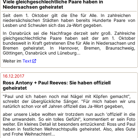
Viele gleichgeschlechtliche Paare haben in
Niedersachsen geheiratet
Seit dem 1. Oktober gilt die Ehe für Alle. In zahlreichen
niedersächsischen Städten haben bereits Hunderte Paare von
Lesben und Schwulen sich das Ja-Wort gegeben.
In Osnabrück sei die Nachfrage derzeit sehr groß. Zahlreiche
gleichgeschlechtliche Paare haben seit der am 1. Oktober
bundesweit in Kraft getretenen Ehe für Alle in Niedersachsen und
Bremen geheiratet. In Hannover, Bremen, Braunschweig,
Göttingen, Osnabrück und Lüneburg...
Weiter im
Text
16.12.2017
Ross Antony + Paul Reeves: Sie haben offiziell
geheiratet
"Paul und ich haben noch mal Nägel mit Köpfen gemacht",
schreibt der überglückliche Sänger. "Für mich haben wir uns
natürlich schon vor elf Jahren offiziell das Ja-Wort gegeben,
aber unsere Liebe wollten wir trotzdem nun auch 'offiziell' in die
Ehe umwandeln. So ein tolles Gefühl", kommentiert er sein Foto
weiter. Ein kleines Detail ist besonders entzückend: Ross und Paul
haben in festlichen Weihnachtspullis geheiratet. Also, alles Gute
und Frohe Weihnachten!...