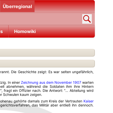
Überregional
es
Homowiki
annt. Die Geschichte zeigt: Es war selten ungefährlich,
zig. In einer
Zeichnung aus dem November 1907
warten
pell abnehmen, während die Soldaten ihm ihre Hintern
fragt ein Offizier nach. Die Antwort: "… Abteilung wird
ber Schwulen kaum zeigen.
 Hohenau gehörte damals zum Kreis der Vertrauten
Kaiser
ichtsverfahren, das Militär aber entließ ihn dennoch.