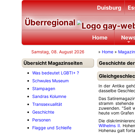
Duisburg
Es
Überregional
Home
New
Samstag, 08. August 2026
»
Home
»
Magazin
Übersicht Magazinseiten
Geschichte der
Was bedeutet LGBTI+ ?
Gleichgeschlec
Schwules Museum
In der Antike geh
Stampagen
dasselbe Geschlech
Sandras Kolumne
Das Satiremagazi
stramm stehende 
Transsexualität
zuwenden. "Seit w
Geschichte
heute vom Grafen 
Personen
Die diskriminiere
Wilhelms II.
Hohena
Flagge und Schleife
Hohenau galt forta