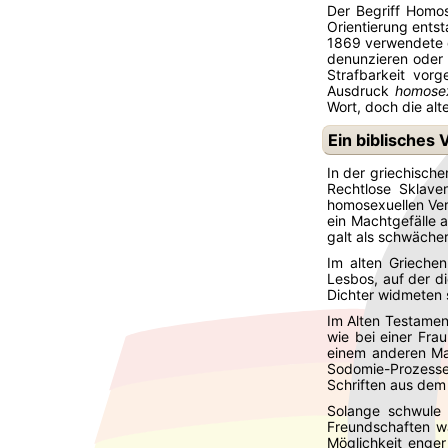
Der Begriff Homos
Orientierung ents
1869 verwendete de
denunzieren oder 
Strafbarkeit vor
Ausdruck
homose
Wort, doch die alt
Ein biblisches 
In der griechisch
Rechtlose Sklave
homosexuellen Ver
ein Machtgefälle a
galt als schwäche
Im alten Griechen
Lesbos, auf der di
Dichter widmeten 
Im Alten Testament
wie bei einer Fra
einem anderen Man
Sodomie-Prozessen
Schriften aus dem
Solange schwule 
Freundschaften wa
Möglichkeit enge