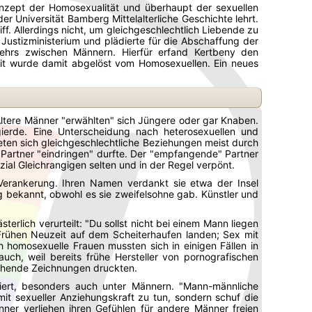
Konzept der Homosexualität und überhaupt der sexuellen
der Universität Bamberg Mittelalterliche Geschichte lehrt.
ff. Allerdings nicht, um gleichgeschlechtlich Liebende zu
Justizministerium und plädierte für die Abschaffung der
rkehrs zwischen Männern. Hierfür erfand Kertbeny den
mit wurde damit abgelöst vom Homosexuellen. Ein neues
Ältere Männer "erwählten" sich Jüngere oder gar Knaben.
gierde. Eine Unterscheidung nach heterosexuellen und
ten sich gleichgeschlechtliche Beziehungen meist durch
n Partner "eindringen" durfte. Der "empfangende" Partner
al Gleichrangigen selten und in der Regel verpönt.
 Verankerung. Ihren Namen verdankt sie etwa der Insel
ig bekannt, obwohl es sie zweifelsohne gab. Künstler und
rlich verurteilt: "Du sollst nicht bei einem Mann liegen
r Frühen Neuzeit auf dem Scheiterhaufen landen; Sex mit
homosexuelle Frauen mussten sich in einigen Fällen in
auch, weil bereits frühe Hersteller von pornografischen
echende Zeichnungen druckten.
iert, besonders auch unter Männern. "Mann-männliche
mit sexueller Anziehungskraft zu tun, sondern schuf die
er verliehen ihren Gefühlen für andere Männer freien