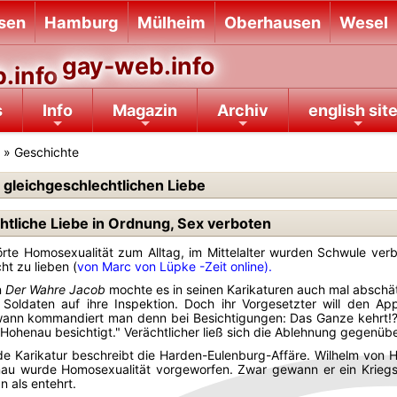
sen
Hamburg
Mülheim
Oberhausen
Wesel
gay-web.info
s
Info
Magazin
Archiv
english sit
» Geschichte
 gleichgeschlechtlichen Liebe
htliche Liebe in Ordnung, Sex verboten
örte Homosexualität zum Alltag, im Mittelalter wurden Schwule verbr
t zu lieben (
von Marc von Lüpke -Zeit online).
n
Der Wahre Jacob
mochte es in seinen Karikaturen auch mal abschät
Soldaten auf ihre Inspektion. Doch ihr Vorgesetzter will den Ap
ann kommandiert man denn bei Besichtigungen: Das Ganze kehrt!?", 
Hohenau besichtigt." Verächtlicher ließ sich die Ablehnung gegenü
nde Karikatur beschreibt die Harden-Eulenburg-Affäre. Wilhelm von
u wurde Homosexualität vorgeworfen. Zwar gewann er ein Kriegsger
n als entehrt.