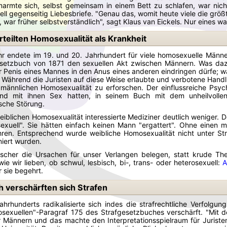
rmte sich, selbst gemeinsam in einem Bett zu schlafen, war nicht 
ell gegenseitig Liebesbriefe. "Genau das, womit heute viele die grö
, war früher selbstverständlich", sagt Klaus van Eickels. Nur eines war
rteilten Homosexualität als Krankheit
r endete im 19. und 20. Jahrhundert für viele homosexuelle Männer
esetzbuch von 1871 den sexuellen Akt zwischen Männern. Was dazu
er Penis eines Mannes in den Anus eines anderen eindringen dürfe; w
 Während die Juristen auf diese Weise erlaubte und verbotene Hand
männlichen Homosexualität zu erforschen. Der einflussreiche Psych
nd mit ihnen Sex hatten, in seinem Buch mit dem unheilvolle
sche Störung.
iblichen Homosexualität interessierte Mediziner deutlich weniger. Der
xuell". Sie hätten einfach keinen Mann "ergattert". Ohne einen m
hren. Entsprechend wurde weibliche Homosexualität nicht unter Str
niert wurden.
cher die Ursachen für unser Verlangen belegen, statt krude Theor
ie wir lieben, ob schwul, lesbisch, bi-, trans- oder heterosexuell:
A
 sie begehrt.
h verschärften sich Strafen
hrhunderts radikalisierte sich indes die strafrechtliche Verfolg
sexuellen"-Paragraf 175 des Strafgesetzbuches verschärft. "Mit der
 Männern und das machte den Interpretationsspielraum für Juristen