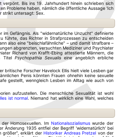
verpönt. Bis ins 19. Jahrhundert hinein schrieben sich
ßten Probleme haben, nämlich die öffentliche Aussage 'Ich
 strikt untersagt: Sex.
 im Gefängnis. Als "widernatürliche Unzucht" definierte
 führte, das Richter in Strafprozessen zu entscheiden
ann also eine "beischlafähnliche" – und damit strafbare –
lungen abgrenzten, versuchten Mediziner und Psychiater
iater Richard von Krafft-Ebing attestierte Männern, die
n Titel
Psychopathia Sexualis
eine angeblich erbliche
 britische Forscher Havelock Ellis hielt viele Lesben gar
ännlichen Penis könnten Frauen ohnehin keine sexuelle
afe gestellt, wenngleich Lesben im Alltag wie auch von
ien aufzustellen. Die menschliche Sexualität ist wohl
lles ist normal
. Niemand hat wirklich eine Wahl, welches
ung der Homosexuellen. Im
Nationalsozialismus
wurde der
 Änderung 1935 entfiel der Begriff 'widernatürlich' bei
 größer", erklärt der
Historiker Andreas Pretzel
von der