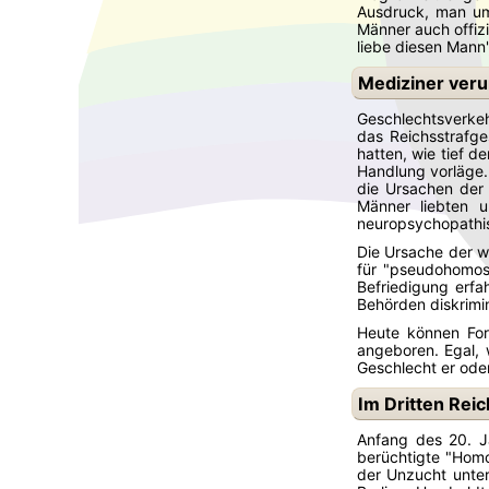
Ausdruck, man uma
Männer auch offizi
liebe diesen Mann'
Mediziner veru
Geschlechtsverkeh
das Reichsstrafg
hatten, wie tief d
Handlung vorläge.
die Ursachen der 
Männer liebten u
neuropsychopathi
Die Ursache der we
für "pseudohomose
Befriedigung erfa
Behörden diskrimi
Heute können Fors
angeboren. Egal, w
Geschlecht er oder
Im Dritten Reic
Anfang des 20. Ja
berüchtigte "Homo
der Unzucht unter