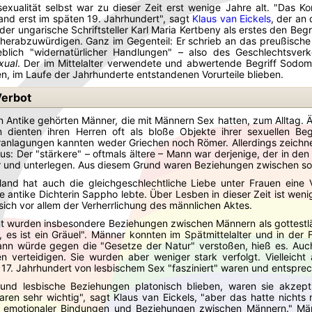
exualität selbst war zu dieser Zeit erst wenige Jahre alt. "Das 
tand erst im späten 19. Jahrhundert", sagt
Klaus van Eickels
, der an 
r ungarische Schriftsteller Karl Maria Kertbeny als erstes den Begri
herabzuwürdigen. Ganz im Gegenteil: Er schrieb an das preußische 
geblich "widernatürlicher Handlungen" – also des Geschlechtsve
xual
. Der im Mittelalter verwendete und abwertende Begriff Sodo
en, im Laufe der Jahrhunderte entstandenen Vorurteile blieben.
Verbot
en Antike gehörten Männer, die mit Männern Sex hatten, zum Alltag. 
n dienten ihren Herren oft als bloße Objekte ihrer sexuellen Be
anlagungen kannten weder Griechen noch Römer. Allerdings zeichne
us: Der "stärkere" – oftmals ältere – Mann war derjenige, der in de
r und unterlegen. Aus diesem Grund waren Beziehungen zwischen sozi
land hat auch die gleichgeschlechtliche Liebe unter Frauen eine
e antike Dichterin Sappho lebte. Über Lesben in dieser Zeit ist wen
sich vor allem der Verherrlichung des männlichen Aktes.
 wurden insbesondere Beziehungen zwischen Männern als gottestläste
u, es ist ein Gräuel". Männer konnten im Spätmittelalter und in de
n würde gegen die "Gesetze der Natur" verstoßen, hieß es. Auch 
 verteidigen. Sie wurden aber weniger stark verfolgt. Vielleicht 
 17. Jahrhundert von lesbischem Sex "fasziniert" waren und entspr
und lesbische Beziehungen platonisch blieben, waren sie akzept
ren sehr wichtig", sagt Klaus van Eickels, "aber das hatte nichts 
r emotionaler Bindungen und Beziehungen zwischen Männern." Männ