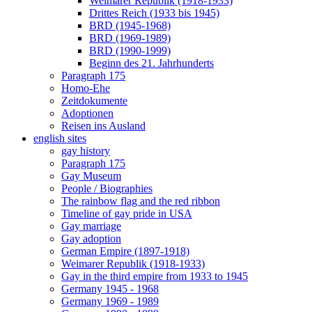
Weimarer Republik (1918-1933)
Drittes Reich (1933 bis 1945)
BRD (1945-1968)
BRD (1969-1989)
BRD (1990-1999)
Beginn des 21. Jahrhunderts
Paragraph 175
Homo-Ehe
Zeitdokumente
Adoptionen
Reisen ins Ausland
english sites
gay history
Paragraph 175
Gay Museum
People / Biographies
The rainbow flag and the red ribbon
Timeline of gay pride in USA
Gay marriage
Gay adoption
German Empire (1897-1918)
Weimarer Republik (1918-1933)
Gay in the third empire from 1933 to 1945
Germany 1945 - 1968
Germany 1969 - 1989