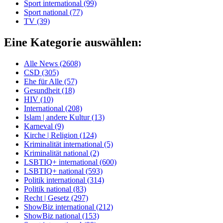
Sport international (99)
Sport national (77)
TV (39)
Eine Kategorie auswählen:
Alle News (2608)
CSD (305)
Ehe für Alle (57)
Gesundheit (18)
HIV (10)
International (208)
Islam | andere Kultur (13)
Karneval (9)
Kirche | Religion (124)
Kriminalität international (5)
Kriminalität national (2)
LSBTIQ+ international (600)
LSBTIQ+ national (593)
Politik international (314)
Politik national (83)
Recht | Gesetz (297)
ShowBiz international (212)
ShowBiz national (153)