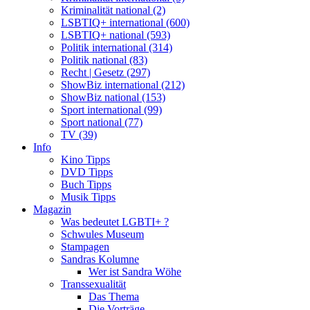
Kriminalität national (2)
LSBTIQ+ international (600)
LSBTIQ+ national (593)
Politik international (314)
Politik national (83)
Recht | Gesetz (297)
ShowBiz international (212)
ShowBiz national (153)
Sport international (99)
Sport national (77)
TV (39)
Info
Kino Tipps
DVD Tipps
Buch Tipps
Musik Tipps
Magazin
Was bedeutet LGBTI+ ?
Schwules Museum
Stampagen
Sandras Kolumne
Wer ist Sandra Wöhe
Transsexualität
Das Thema
Die Vorträge