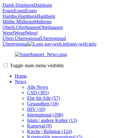
Duisb.
Duisburg
Duisburg
Essen
Essen
Essen
Hambu.
Hamburg
Hamburg
Mülhe.
Mülheim
Mülheim
Oberh.
Oberhausen
Oberhausen
Wesel
Wesel
Wesel
Überr.
Überregional
Überregional
Überregional
gay-web.info
Toggle main menu visibility
Home
News
Alle News
CSD (305)
Ehe für Alle (57)
Gesundheit (18)
HIV (10)
International (208)
Islam | andere Kultur (13)
Karneval (9)
Kirche | Religion (124)
Kriminalität international (5)