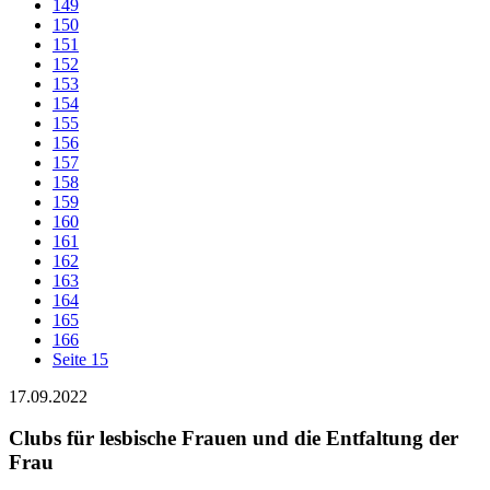
149
150
151
152
153
154
155
156
157
158
159
160
161
162
163
164
165
166
Seite 15
17.09.2022
Clubs für lesbische Frauen und die Entfaltung der
Frau