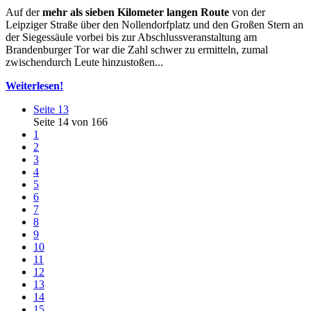
Auf der
mehr als sieben Kilometer langen Route
von der
Leipziger Straße über den Nollendorfplatz und den Großen Stern an
der Siegessäule vorbei bis zur Abschlussveranstaltung am
Brandenburger Tor war die Zahl schwer zu ermitteln, zumal
zwischendurch Leute hinzustoßen...
Weiterlesen!
Seite 13
Seite 14 von 166
1
2
3
4
5
6
7
8
9
10
11
12
13
14
15