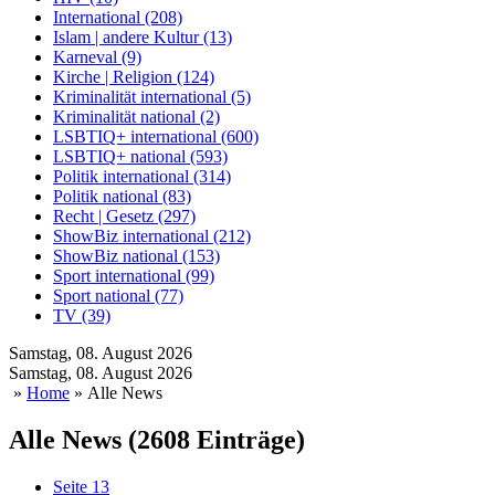
International (208)
Islam | andere Kultur (13)
Karneval (9)
Kirche | Religion (124)
Kriminalität international (5)
Kriminalität national (2)
LSBTIQ+ international (600)
LSBTIQ+ national (593)
Politik international (314)
Politik national (83)
Recht | Gesetz (297)
ShowBiz international (212)
ShowBiz national (153)
Sport international (99)
Sport national (77)
TV (39)
Samstag, 08. August 2026
Samstag, 08. August 2026
»
Home
» Alle News
Alle News (2608 Einträge)
Seite 13