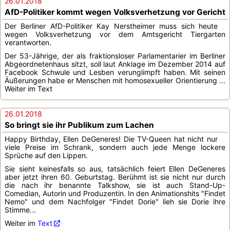
26.01.2018
AfD-Politiker kommt wegen Volksverhetzung vor Gericht
Der Berliner AfD-Politiker Kay Nerstheimer muss sich heute
wegen Volksverhetzung vor dem Amtsgericht Tiergarten
verantworten.
Der 53-Jährige, der als fraktionsloser Parlamentarier im Berliner
Abgeordnetenhaus sitzt, soll laut Anklage im Dezember 2014 auf
Facebook Schwule und Lesben verunglimpft haben. Mit seinen
Äußerungen habe er Menschen mit homosexueller Orientierung ...
Weiter im Text
26.01.2018
So bringt sie ihr Publikum zum Lachen
Happy Birthday, Ellen DeGeneres! Die TV-Queen hat nicht nur
viele Preise im Schrank, sondern auch jede Menge lockere
Sprüche auf den Lippen.
Sie sieht keinesfalls so aus, tatsächlich feiert Ellen DeGeneres
aber jetzt ihren 60. Geburtstag. Berühmt ist sie nicht nur durch
die nach ihr benannte Talkshow, sie ist auch Stand-Up-
Comedian, Autorin und Produzentin. In den Animationshits "Findet
Nemo" und dem Nachfolger "Findet Dorie" lieh sie Dorie ihre
Stimme...
Weiter im
Text