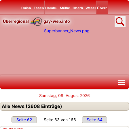
Duisb.
Essen
Hambu.
Mülhe.
Oberh.
Wesel
Überr.
Überregional
gay-web.info
T
Samstag, 08. August 2026
Alle News (2608 Einträge)
Seite 62
Seite 63 von 166
Seite 64