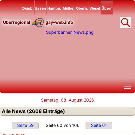
Duisb.
Essen
Hambu.
Mülhe.
Oberh.
Wesel
Überr.
Überregional
gay-web.info
T
Samstag, 08. August 2026
Alle News (2608 Einträge)
Seite 59
Seite 60 von 166
Seite 61