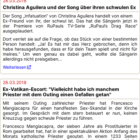
28.03.2018
Christina Aguilera und der Song über ihren schwulen Ex
Der Song „Infatuation“ von Christina Aguilera handelt von einem
Ex-Freund von ihr, der schwul ist. Das hat die Sängerin jetzt in
der Premiere von RuPauls TV-Serie „RuPaul’s Drag Race“
ausgeplaudert.
Dort verriet sie auf die Frage, ob das Stück von einer bestimmten
Person handelt: „Ja! Es hat mir das Herz gebrochen, denn ich
habe herausgefunden, dass er für dein Team spielt und nicht für
meines.“ Um wen genau es dabei geht, wollte die Sängerin
allerdings nicht preisgeben...
Weiterlesen
28.03.2018
Ex-Vatikan-Escort: "Vielleicht habe ich manchem
Priester mit dem Outing einen Gefallen getan"
Mit seinem Outing zahlreicher Priester hat Francesco
Mangiacapra für einen handfesten Sex-Skandal in der Kirche
gesorgt. Im Gespräch mit dem stern beteuert er nun, keinen
Kreuzzug gegen schwule Priester zu führen.
Francesco Mangiacapra, der sieben Jahre als Prostituierter in
Rom gearbeitet hat, hat in einer spektakulären Aktion Anfang des
Monats katholische Priester geoutet. In einem 1233 Seiten