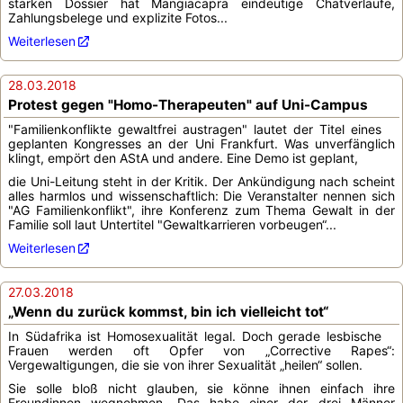
starken Dossier hat Mangiacapra eindeutige Chatverläufe,
Zahlungsbelege und explizite Fotos...
Weiterlesen
28.03.2018
Protest gegen "Homo-Therapeuten" auf Uni-Campus
"Familienkonflikte gewaltfrei austragen" lautet der Titel eines
geplanten Kongresses an der Uni Frankfurt. Was unverfänglich
klingt, empört den AStA und andere. Eine Demo ist geplant,
die Uni-Leitung steht in der Kritik. Der Ankündigung nach scheint
alles harmlos und wissenschaftlich: Die Veranstalter nennen sich
"AG Familienkonflikt", ihre Konferenz zum Thema Gewalt in der
Familie soll laut Untertitel "Gewaltkarrieren vorbeugen“...
Weiterlesen
27.03.2018
„Wenn du zurück kommst, bin ich vielleicht tot“
In Südafrika ist Homosexualität legal. Doch gerade lesbische
Frauen werden oft Opfer von „Corrective Rapes“:
Vergewaltigungen, die sie von ihrer Sexualität „heilen“ sollen.
Sie solle bloß nicht glauben, sie könne ihnen einfach ihre
Freundinnen wegnehmen. Das habe einer der drei Männer