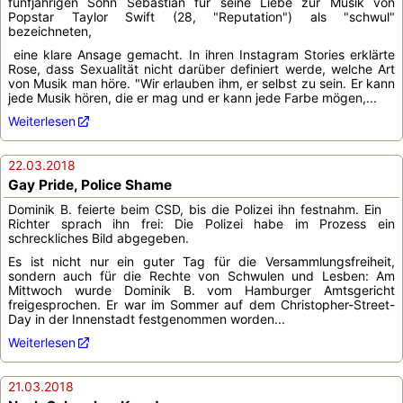
fünfjährigen Sohn Sebastian für seine Liebe zur Musik von
Popstar Taylor Swift (28, "Reputation") als "schwul"
bezeichneten,
eine klare Ansage gemacht. In ihren Instagram Stories erklärte
Rose, dass Sexualität nicht darüber definiert werde, welche Art
von Musik man höre. "Wir erlauben ihm, er selbst zu sein. Er kann
jede Musik hören, die er mag und er kann jede Farbe mögen,...
Weiterlesen
22.03.2018
Gay Pride, Police Shame
Dominik B. feierte beim CSD, bis die Polizei ihn festnahm. Ein
Richter sprach ihn frei: Die Polizei habe im Prozess ein
schreckliches Bild abgegeben.
Es ist nicht nur ein guter Tag für die Versammlungsfreiheit,
sondern auch für die Rechte von Schwulen und Lesben: Am
Mittwoch wurde Dominik B. vom Hamburger Amtsgericht
freigesprochen. Er war im Sommer auf dem Christopher-Street-
Day in der Innenstadt festgenommen worden...
Weiterlesen
21.03.2018