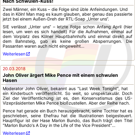
Nach Schwulen-Kuss!
Zwei Männer, ein Kuss – die Folge sind üble Anfeindungen. Und
das in Köln! Man mag es kaum glauben, aber genau das passierte
jetzt bei einem Außen-Dreh der RTL-Soap „Unter uns“.
SIE verlässt „Unter uns“ – letzte Folge schon Anfang April (hier
lesen, um wen es sich handelt) Für die Aufnahmen, einmal auf
dem Vorplatz des Kölner Hauptbahnhofs und einmal direkt auf
dem Bahnsteig, gab es keine großen Absperrungen. Die
Passanten waren auch nicht eingeweiht...
Weiterlesen
20.03.2018
John Oliver ärgert Mike Pence mit einem schwulen
Hasen
Moderator John Oliver, bekannt aus "Last Week Tonight", hat
ein Kinderbuch veröffentlicht. So weit, so unspektakulär. Doch
Ziel der Veröffentlichung ist es, den Konservatismus des US-
Vizepräsidenten Mike Pence bloßzustellen. Aber der Reihe nach.
Pence hat gerade ein Buch herausgebracht, seine Tochter hat es
geschrieben, seine Ehefrau hat die Illustrationen beigesteuert.
Hauptfigur ist der Hase Marlon Bundo, das Buch trägt den Titel
"Marlon Bundo's A Day in the Life of the Vice President"...
Weiterlesen