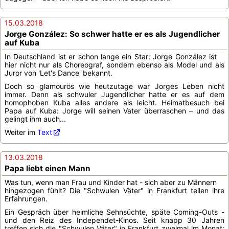
15.03.2018
Jorge González: So schwer hatte er es als Jugendlicher
auf Kuba
In Deutschland ist er schon lange ein Star: Jorge González ist
hier nicht nur als Choreograf, sondern ebenso als Model und als
Juror von 'Let's Dance' bekannt.
Doch so glamourös wie heutzutage war Jorges Leben nicht
immer. Denn als schwuler Jugendlicher hatte er es auf dem
homophoben Kuba alles andere als leicht. Heimatbesuch bei
Papa auf Kuba: Jorge will seinen Vater überraschen – und das
gelingt ihm auch...
Weiter im
Text
13.03.2018
Papa liebt einen Mann
Was tun, wenn man Frau und Kinder hat - sich aber zu Männern
hingezogen fühlt? Die "Schwulen Väter" in Frankfurt teilen ihre
Erfahrungen.
Ein Gespräch über heimliche Sehnsüchte, späte Coming-Outs -
und den Reiz des Independet-Kinos. Seit knapp 30 Jahren
treffen sich die "Schwulen Väter" in Frankfurt zweimal im Monat: