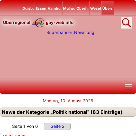
Duisb.
Essen
Hambu.
Mülhe.
Oberh.
Wesel
Überr.
Überregional
gay-web.info
T
Montag, 10. August 2026
News der Kategorie „Politik national“ (83 Einträge)
Seite 1 von 6
Seite 2