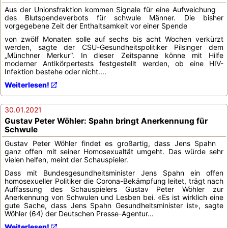
Aus der Unionsfraktion kommen Signale für eine Aufweichung
des Blutspendeverbots für schwule Männer. Die bisher
vorgegebene Zeit der Enthaltsamkeit vor einer Spende
von zwölf Monaten solle auf sechs bis acht Wochen verkürzt
werden, sagte der CSU-Gesundheitspolitiker Pilsinger dem
„Münchner Merkur“. In dieser Zeitspanne könne mit Hilfe
moderner Antikörpertests festgestellt werden, ob eine HIV-
Infektion bestehe oder nicht....
Weiterlesen!
30.01.2021
Gustav Peter Wöhler: Spahn bringt Anerkennung für
Schwule
Gustav Peter Wöhler findet es großartig, dass Jens Spahn
ganz offen mit seiner Homosexualtät umgeht. Das würde sehr
vielen helfen, meint der Schauspieler.
Dass mit Bundesgesundheitsminister Jens Spahn ein offen
homosexueller Politiker die Corona-Bekämpfung leitet, trägt nach
Auffassung des Schauspielers Gustav Peter Wöhler zur
Anerkennung von Schwulen und Lesben bei. «Es ist wirklich eine
gute Sache, dass Jens Spahn Gesundheitsminister ist», sagte
Wöhler (64) der Deutschen Presse-Agentur...
Weiterlesen!