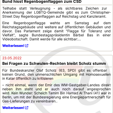
Bund hisst Regenbogenflaggen zum CSD
Teilhabe statt Verleugnung - als sichtbares Zeichen zur
Anerkennung der LGBTQ-Gemeinde gibt es zum Christopher-
Street Day Regenbogenflaggen auf Reichstag und Kanzleramt.
Eine Regenbogenflagge wehte am Samstag auf dem
Reichstagsgebäude und weitere auf öffentlichen Gebäuden und
davor. Das Parlament zeige damit "Flagge für Toleranz und
Vielfalt", sagte Bundestagspräsidentin Bärbel Bas in einer
Videobotschaft. Damit werde für alle sichtbar:...
Weiterlesen!
23.05.2022
Bei Fragen zu Schwulen-Rechten bleibt Scholz stumm
Für Bundeskanzler Olaf Scholz (63, SPD) gibt es offenbar
keinen Grund, den unmenschlichen Umgang mit Homosexuellen
in Katar öffentlich zu kritisieren
– nicht einmal, wenn der Emir des WM-Gastgeber-Landes direkt
neben ihm steht und er auch noch darauf angesprochen
wird. Kein Wunder: Scheich Tamim Bin Hamad Al Thani (41) war in
Berlin, um mit der Bundesregierung eine Energiepartnerschaft für
Gas-Lieferungen zu vereinbaren..
Weiterlesen!