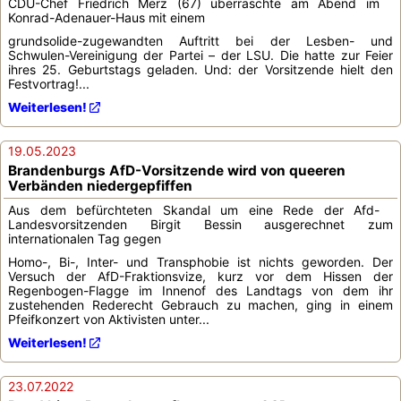
CDU-Chef Friedrich Merz (67) überraschte am Abend im
Konrad-Adenauer-Haus mit einem
grundsolide-zugewandten Auftritt bei der Lesben- und
Schwulen-Vereinigung der Partei – der LSU. Die hatte zur Feier
ihres 25. Geburtstags geladen. Und: der Vorsitzende hielt den
Festvortrag!...
Weiterlesen!
19.05.2023
Brandenburgs AfD-Vorsitzende wird von queeren
Verbänden niedergepfiffen
Aus dem befürchteten Skandal um eine Rede der Afd-
Landesvorsitzenden Birgit Bessin ausgerechnet zum
internationalen Tag gegen
Homo-, Bi-, Inter- und Transphobie ist nichts geworden. Der
Versuch der AfD-Fraktionsvize, kurz vor dem Hissen der
Regenbogen-Flagge im Innenof des Landtags von dem ihr
zustehenden Rederecht Gebrauch zu machen, ging in einem
Pfeifkonzert von Aktivisten unter...
Weiterlesen!
23.07.2022