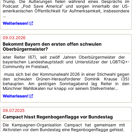
Trump. Die Äußerungen fielen während eines Gesprächs im
Podcast „Pod Save America“ und sorgen innerhalb der US-
amerikanischen Öffentlichkeit für Aufmerksamkeit, insbesondere
…
Weiterlesen!
09.03.2026
Bekommt Bayern den ersten offen schwulen
Oberbürgermeister?
ieter Reiter (67), seit zwölf Jahren Oberbürgermeister der
bayerischen Landeshauptstadt und Unterstützer der LGBTIQ+-
Community im Freistaat,
muss sich bei der Kommunalwahl 2026 in einer Stichwahl gegen
den schwulen Grünen-Herausforderer Dominik Krause (35)
behaupten. Am gestrigen Sonntagabend lag Reiter in den
Münchner Wahllokalen nur knapp vor seinem Stellvertreter…
Weiterlesen!
09.07.2025
Campact hisst Regenbogenflagge vor Bundestag
Die Kampagnen-Organisation Campact hat gemeinsam mit
Aktivisten vor dem Bundestag eine Regenbogenflagge gehisst.