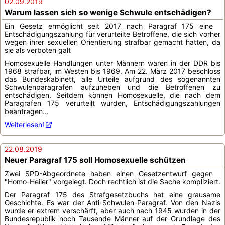
02.09.2019
Warum lassen sich so wenige Schwule entschädigen?
Ein Gesetz ermöglicht seit 2017 nach Paragraf 175 eine
Entschädigungszahlung für verurteilte Betroffene, die sich vorher
wegen ihrer sexuellen Orientierung strafbar gemacht hatten, da
sie als verboten galt
Homosexuelle Handlungen unter Männern waren in der DDR bis
1968 strafbar, im Westen bis 1969. Am 22. März 2017 beschloss
das Bundeskabinett, alle Urteile aufgrund des sogenannten
Schwulenparagrafen aufzuheben und die Betroffenen zu
entschädigen. Seitdem können Homosexuelle, die nach dem
Paragrafen 175 verurteilt wurden, Entschädigungszahlungen
beantragen...
Weiterlesen!
22.08.2019
Neuer Paragraf 175 soll Homosexuelle schützen
Zwei SPD-Abgeordnete haben einen Gesetzentwurf gegen
"Homo-Heiler" vorgelegt. Doch rechtlich ist die Sache kompliziert.
Der Paragraf 175 des Strafgesetzbuchs hat eine grausame
Geschichte. Es war der Anti-Schwulen-Paragraf. Von den Nazis
wurde er extrem verschärft, aber auch nach 1945 wurden in der
Bundesrepublik noch Tausende Männer auf der Grundlage des