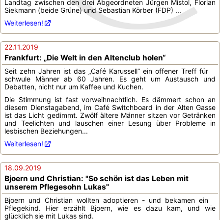
Landtag zwischen den drei Abgeordneten Jürgen Mistol, Florian
Siekmann (beide Grüne) und Sebastian Körber (FDP) ...
Weiterlesen!
22.11.2019
Frankfurt: „Die Welt in den Altenclub holen“
Seit zehn Jahren ist das „Café Karussell“ ein offener Treff für
schwule Männer ab 60 Jahren. Es geht um Austausch und
Debatten, nicht nur um Kaffee und Kuchen.
Die Stimmung ist fast vorweihnachtlich. Es dämmert schon an
diesem Dienstagabend, im Café Switchboard in der Alten Gasse
ist das Licht gedimmt. Zwölf ältere Männer sitzen vor Getränken
und Teelichten und lauschen einer Lesung über Probleme in
lesbischen Beziehungen...
Weiterlesen!
18.09.2019
Bjoern und Christian: "So schön ist das Leben mit
unserem Pflegesohn Lukas"
Bjoern und Christian wollten adoptieren - und bekamen ein
Pflegekind. Hier erzählt Bjoern, wie es dazu kam, und wie
glücklich sie mit Lukas sind.