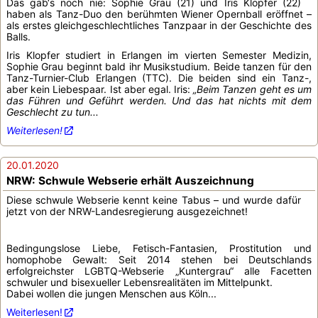
Das gab‘s noch nie: Sophie Grau (21) und Iris Klopfer (22)
haben als Tanz-Duo den berühmten Wiener Opernball eröffnet –
als erstes gleichgeschlechtliches Tanzpaar in der Geschichte des
Balls.
Iris Klopfer studiert in Erlangen im vierten Semester Medizin,
Sophie Grau beginnt bald ihr Musikstudium. Beide tanzen für den
Tanz-Turnier-Club Erlangen (TTC). Die beiden sind ein Tanz-,
aber kein Liebespaar. Ist aber egal. Iris:
„Beim Tanzen geht es um
das Führen und Geführt werden. Und das hat nichts mit dem
Geschlecht zu tun...
Weiterlesen!
20.01.2020
NRW: Schwule Webserie erhält Auszeichnung
Diese schwule Webserie kennt keine Tabus – und wurde dafür
jetzt von der NRW-Landesregierung ausgezeichnet!
Bedingungslose Liebe, Fetisch-Fantasien, Prostitution und
homophobe Gewalt: Seit 2014 stehen bei Deutschlands
erfolgreichster LGBTQ-Webserie „Kuntergrau“ alle Facetten
schwuler und bisexueller Lebensrealitäten im Mittelpunkt.
Dabei wollen die jungen Menschen aus Köln...
Weiterlesen!