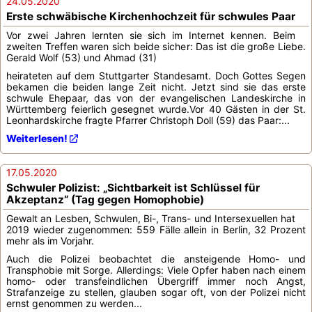
24.05.2020
Erste schwäbische Kirchenhochzeit für schwules Paar
Vor zwei Jahren lernten sie sich im Internet kennen. Beim
zweiten Treffen waren sich beide sicher: Das ist die große Liebe.
Gerald Wolf (53) und Ahmad (31)
heirateten auf dem Stuttgarter Standesamt. Doch Gottes Segen
bekamen die beiden lange Zeit nicht. Jetzt sind sie das erste
schwule Ehepaar, das von der evangelischen Landeskirche in
Württemberg feierlich gesegnet wurde.Vor 40 Gästen in der St.
Leonhardskirche fragte Pfarrer Christoph Doll (59) das Paar:...
Weiterlesen!
17.05.2020
Schwuler Polizist: „Sichtbarkeit ist Schlüssel für
Akzeptanz“ (Tag gegen Homophobie)
Gewalt an Lesben, Schwulen, Bi-, Trans- und Intersexuellen hat
2019 wieder zugenommen: 559 Fälle allein in Berlin, 32 Prozent
mehr als im Vorjahr.
Auch die Polizei beobachtet die ansteigende Homo- und
Transphobie mit Sorge. Allerdings: Viele Opfer haben nach einem
homo- oder transfeindlichen Übergriff immer noch Angst,
Strafanzeige zu stellen, glauben sogar oft, von der Polizei nicht
ernst genommen zu werden...