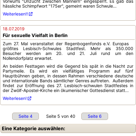
Vorwurfs "Unzucht zwischen Männern" eingesperrt. Es gab das
hässliche Schimpfwort "175er", gemeint waren Schwule...
Weiterlesen!!
18.07.2019
Für sexuelle Vielfalt in Berlin
Zum 27. Mal veranstaltet der Regenbogenfonds e.V. Europas
größtes Lesbisch-Schwules Stadtfest. Mehr als 350.000
Besucher werden am 20. und 21. Juli rund um den
Nollendorfplatz erwartet.
An beiden Festtagen wird die Gegend bis spät in die Nacht zur
Partymeile. Es wird ein vielfältiges Programm auf fünf
Hauptbühnen geben, in dessen Rahmen verschiedene deutsche
und internationale Bands sämtlicher Genres auftreten. Außerdem
findet zur Eröffnung des 27. Lesbisch-schwulen Stadtfestes in
der Zwölf-Apostel-Kirche ein ökumenischer Gottesdienst statt...
Weiterlesen!
Seite 4
Seite 5 von 40
Seite 6
Eine Kategorie auswählen: