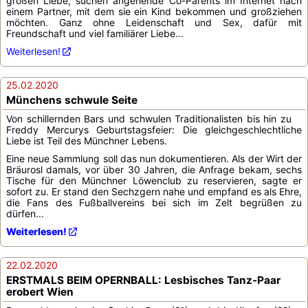
großen Liebe, suchen angehende Co-Parents im Internet nach
einem Partner, mit dem sie ein Kind bekommen und großziehen
möchten. Ganz ohne Leidenschaft und Sex, dafür mit
Freundschaft und viel familiärer Liebe...
Weiterlesen!
25.02.2020
Münchens schwule Seite
Von schillernden Bars und schwulen Traditionalisten bis hin zu
Freddy Mercurys Geburtstagsfeier: Die gleichgeschlechtliche
Liebe ist Teil des Münchner Lebens.
Eine neue Sammlung soll das nun dokumentieren. Als der Wirt der
Bräurosl damals, vor über 30 Jahren, die Anfrage bekam, sechs
Tische für den Münchner Löwenclub zu reservieren, sagte er
sofort zu. Er stand den Sechzgern nahe und empfand es als Ehre,
die Fans des Fußballvereins bei sich im Zelt begrüßen zu
dürfen...
Weiterlesen!
22.02.2020
ERSTMALS BEIM OPERNBALL: Lesbisches Tanz-Paar
erobert Wien