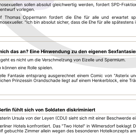
osexuellen sollen absolut gleichwertig werden, fordert SPD-Frakt
entwurf vorlegen.
ef Thomas Oppermann fordert die Ehe für alle und erwartet sp
mosexueller. "Ich bin absolut sicher, dass die Ehe für alle spätesten
ich das an? Eine Hinwendung zu den eigenen Sexfantasie
 geht es nicht um die Verschmelzung von Eizelle und Spermium.
 können eine Rolle spielen.
elle Fantasie entsprang ausgerechnet einem Comic von "Asterix und
ichen Prinzessin Orandschade liegt auf einem Henkerblock, eine Träne
erlin fühlt sich von Soldaten diskriminiert
sterin Ursula von der Leyen (CDU) sieht sich mit einer Beschwerde 
rliner Hotels konfrontiert. Das "Two Hotel" in Wilmersdorf beklagt D
f gebuchte Zimmer allein wegen des besonderen Hotelkonzepts am Ta