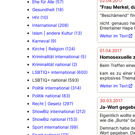
02.04.2017
Ehe für Alle (57)
"Frau Merkel, d
Gesundheit (18)
"Beschämend" fin
HIV (10)
nicht genauso he
International (208)
Entertainer Hape K
Islam | andere Kultur (13)
Weiter im Text
Karneval (9)
Kirche | Religion (124)
01.04.2017
Kriminalität international (5)
Homosexuelle z
Kriminalität national (2)
Beim Treffen ein
LSBTIQ+ international (600)
kam es zu einer 
explosives Thema.
LSBTIQ+ national (593)
Weiter im Text
Politik international (314)
Politik national (83)
30.03.2017
Recht | Gesetz (297)
Ja-Wort gegebe
ShowBiz international (212)
Eigentlich wollte
ShowBiz national (153)
wie die „Bunte“ be
Sport international (99)
Demnach habe der
Wort gegeben. Die
Sport national (77)