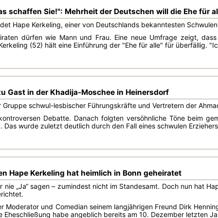
as schaffen Sie!": Mehrheit der Deutschen will die Ehe für al
det Hape Kerkeling, einer von Deutschlands bekanntesten Schwulen,
iraten dürfen wie Mann und Frau. Eine neue Umfrage zeigt, dass
erkeling (52) hält eine Einführung der "Ehe für alle" für überfällig. 
u Gast in der Khadija-Moschee in Heinersdorf
er Gruppe schwul-lesbischer Führungskräfte und Vertretern der Ah
kontroversen Debatte. Danach folgten versöhnliche Töne beim ge
 Das wurde zuletzt deutlich durch den Fall eines schwulen Erziehers i
n Hape Kerkeling hat heimlich in Bonn geheiratet
 er nie „Ja“ sagen – zumindest nicht im Standesamt. Doch nun hat Hap
richtet.
 Moderator und Comedian seinem langjährigen Freund Dirk Hennin
 Eheschließung habe angeblich bereits am 10. Dezember letzten Jah