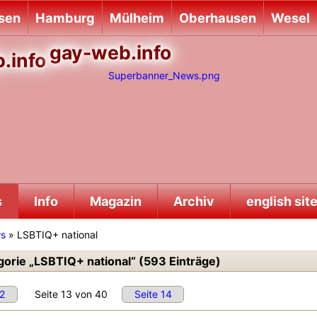
sen
Hamburg
Mülheim
Oberhausen
Wesel
gay-web.info
s
Info
Magazin
Archiv
english sit
ws
» LSBTIQ+ national
orie „LSBTIQ+ national“ (593 Einträge)
12
Seite 13 von 40
Seite 14