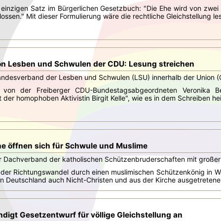
 einzigen Satz im Bürgerlichen Gesetzbuch: "Die Ehe wird von zwei
ossen." Mit dieser Formulierung wäre die rechtliche Gleichstellung le
von Lesben und Schwulen der CDU: Lesung streichen
ndesverband der Lesben und Schwulen (LSU) innerhalb der Union (CD
r von der Freiberger CDU-Bundestagsabgeordneten Veronika B
 der homophoben Aktivistin Birgit Kelle", wie es in dem Schreiben hei
e öffnen sich für Schwule und Muslime
r Dachverband der katholischen Schützenbruderschaften mit großer
der Richtungswandel durch einen muslimischen Schützenkönig in Wes
n Deutschland auch Nicht-Christen und aus der Kirche ausgetretene
igt Gesetzentwurf für völlige Gleichstellung an