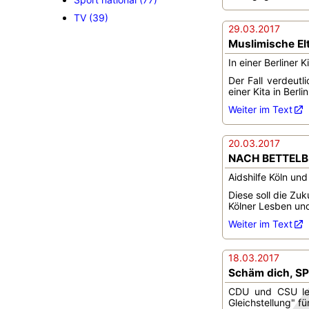
TV (39)
29.03.2017
Muslimische El
In einer Berliner 
Der Fall verdeutl
einer Kita in Berl
Weiter im Text
20.03.2017
NACH BETTELBR
Aidshilfe Köln u
Diese soll die Zu
Kölner Lesben und
Weiter im Text
18.03.2017
Schäm dich, SPD
CDU und CSU lehn
Gleichstellung" f