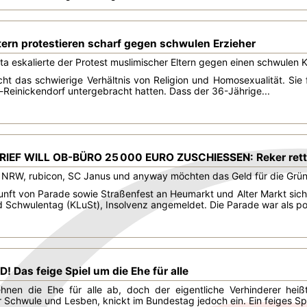
tern protestieren scharf gegen schwulen Erzieher
Kita eskalierte der Protest muslimischer Eltern gegen einen schwulen 
icht das schwierige Verhältnis von Religion und Homosexualität. Sie f
in-Reinickendorf untergebracht hatten. Dass der 36-Jährige...
IEF WILL OB-BÜRO 25 000 EURO ZUSCHIESSEN: Reker rett
nd NRW, rubicon, SC Janus und anyway möchten das Geld für die Gr
kunft von Parade sowie Straßenfest an Heumarkt und Alter Markt siche
 Schwulentag (KLuSt), Insolvenz angemeldet. Die Parade war als pol
! Das feige Spiel um die Ehe für alle
en die Ehe für alle ab, doch der eigentliche Verhinderer heißt
ür Schwule und Lesben, knickt im Bundestag jedoch ein. Ein feiges Spi