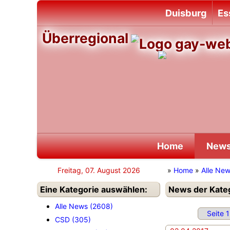
Duisburg
Es
Überregional
Home
New
Freitag, 07. August 2026
»
Home
»
Alle Ne
Eine Kategorie auswählen:
News der Kateg
Alle News (2608)
Seite 
CSD (305)