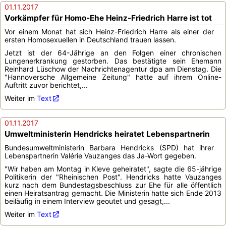
01.11.2017
Vorkämpfer für Homo-Ehe Heinz-Friedrich Harre ist tot
Vor einem Monat hat sich Heinz-Friedrich Harre als einer der
ersten Homosexuellen in Deutschland trauen lassen.
Jetzt ist der 64-Jährige an den Folgen einer chronischen
Lungenerkrankung gestorben. Das bestätigte sein Ehemann
Reinhard Lüschow der Nachrichtenagentur dpa am Dienstag. Die
"Hannoversche Allgemeine Zeitung" hatte auf ihrem Online-
Auftritt zuvor berichtet,...
Weiter im
Text
01.11.2017
Umweltministerin Hendricks heiratet Lebenspartnerin
Bundesumweltministerin Barbara Hendricks (SPD) hat ihrer
Lebenspartnerin Valérie Vauzanges das Ja-Wort gegeben.
"Wir haben am Montag in Kleve geheiratet", sagte die 65-jährige
Politikerin der "Rheinischen Post". Hendricks hatte Vauzanges
kurz nach dem Bundestagsbeschluss zur Ehe für alle öffentlich
einen Heiratsantrag gemacht. Die Ministerin hatte sich Ende 2013
beiläufig in einem Interview geoutet und gesagt,...
Weiter im
Text