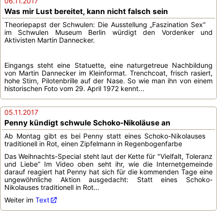
06.11.2017
Was mir Lust bereitet, kann nicht falsch sein
Theoriepapst der Schwulen: Die Ausstellung „Faszination Sex“
im Schwulen Museum Berlin würdigt den Vordenker und
Aktivisten Martin Dannecker.
Eingangs steht eine Statuette, eine naturgetreue Nachbildung
von Martin Dannecker im Kleinformat. Trenchcoat, frisch rasiert,
hohe Stirn, Pilotenbrille auf der Nase. So wie man ihn von einem
historischen Foto vom 29. April 1972 kennt...
05.11.2017
Penny kündigt schwule Schoko-Nikoläuse an
Ab Montag gibt es bei Penny statt eines Schoko-Nikolauses
traditionell in Rot, einen Zipfelmann in Regenbogenfarbe
Das Weihnachts-Special steht laut der Kette für "Vielfalt, Toleranz
und Liebe“ Im Video oben seht ihr, wie die Internetgemeinde
darauf reagiert hat Penny hat sich für die kommenden Tage eine
ungewöhnliche Aktion ausgedacht: Statt eines Schoko-
Nikolauses traditionell in Rot...
Weiter im
Text