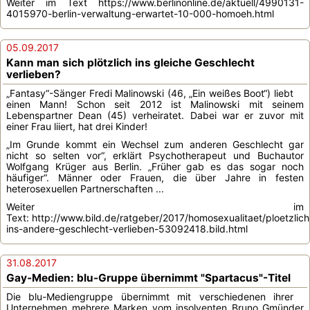
Weiter im Text https://www.berlinonline.de/aktuell/4990131-
4015970-berlin-verwaltung-erwartet-10-000-homoeh.html
05.09.2017
Kann man sich plötzlich ins gleiche Geschlecht
verlieben?
„Fantasy“-Sänger Fredi Malinowski (46, „Ein weißes Boot“) liebt
einen Mann! Schon seit 2012 ist Malinowski mit seinem
Lebenspartner Dean (45) verheiratet. Dabei war er zuvor mit
einer Frau liiert, hat drei Kinder!
„Im Grunde kommt ein Wechsel zum anderen Geschlecht gar
nicht so selten vor“, erklärt Psychotherapeut und Buchautor
Wolfgang Krüger aus Berlin. „Früher gab es das sogar noch
häufiger“. Männer oder Frauen, die über Jahre in festen
heterosexuellen Partnerschaften ...
Weiter im
Text: http://www.bild.de/ratgeber/2017/homosexualitaet/ploetzlich
ins-andere-geschlecht-verlieben-53092418.bild.html
31.08.2017
Gay-Medien: blu-Gruppe übernimmt "Spartacus"-Titel
Die blu-Mediengruppe übernimmt mit verschiedenen ihrer
Unternehmen mehrere Marken vom insolventen Bruno Gmünder