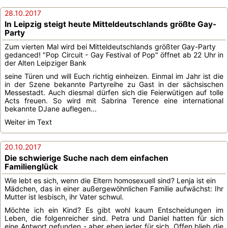
28.10.2017
In Leipzig steigt heute Mitteldeutschlands größte Gay-
Party
Zum vierten Mal wird bei Mitteldeutschlands größter Gay-Party
gedanced! "Pop Circuit - Gay Festival of Pop" öffnet ab 22 Uhr in
der Alten Leipziger Bank
seine Türen und will Euch richtig einheizen. Einmal im Jahr ist die
in der Szene bekannte Partyreihe zu Gast in der sächsischen
Messestadt. Auch diesmal dürfen sich die Feierwütigen auf tolle
Acts freuen. So wird mit Sabrina Terence eine international
bekannte DJane auflegen...
Weiter im Text
20.10.2017
Die schwierige Suche nach dem einfachen
Familienglück
Wie lebt es sich, wenn die Eltern homosexuell sind? Lenja ist ein
Mädchen, das in einer außergewöhnlichen Familie aufwächst: Ihr
Mutter ist lesbisch, ihr Vater schwul.
Möchte ich ein Kind? Es gibt wohl kaum Entscheidungen im
Leben, die folgenreicher sind. Petra und Daniel hatten für sich
eine Antwort gefunden - aber eben jeder für sich. Offen blieb die